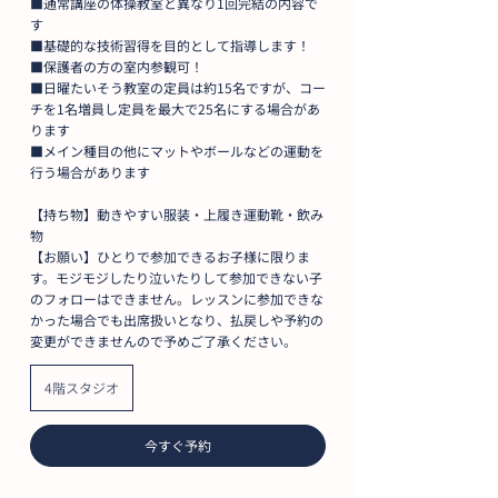
■通常講座の体操教室と異なり1回完結の内容で
す
■基礎的な技術習得を目的として指導します！
■保護者の方の室内参観可！
■日曜たいそう教室の定員は約15名ですが、コー
チを1名増員し定員を最大で25名にする場合があ
ります
■メイン種目の他にマットやボールなどの運動を
行う場合があります
【持ち物】動きやすい服装・上履き運動靴・飲み
物
【お願い】ひとりで参加できるお子様に限りま
す。モジモジしたり泣いたりして参加できない子
のフォローはできません。レッスンに参加できな
かった場合でも出席扱いとなり、払戻しや予約の
変更ができませんので予めご了承ください。
4階スタジオ
今すぐ予約