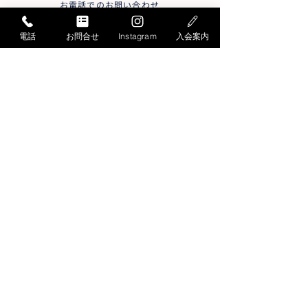
お電話でのお問い合わせ
052-871-4341
Tel.
電話
お問合せ
Instagram
入会案内
受付時間／月曜〜
土曜
9:30〜19:30
日曜
9:30～17:30
＊平日15:30～17:00は大変混雑します
メールでのお問い合わせ
お問い合わせフォームへ
総合スポーツ教室START
〒456-0032
名古屋市熱田区三本松町3-1
社会保険労務士会館内
Google MAP
トップページ
おとな教室
こども教室
日曜教室
短期教室
スケジュール