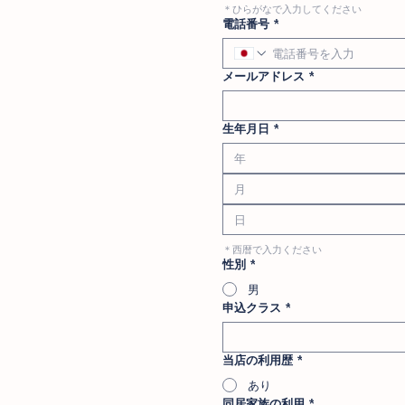
＊ひらがなで入力してください
電話番号
*
メールアドレス
*
生年月日
*
月
＊西暦で入力ください
性別
*
男
申込クラス
*
当店の利用歴
*
あり
同居家族の利用
*