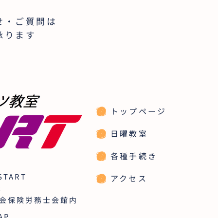
せ・ご質問は
承ります
トップページ
日曜教室
各種手続き
TART
アクセス
2
社会保険労務士会館内
AP