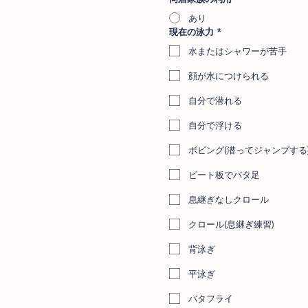
あり
現在の泳力
*
水またはシャワーが苦手
顔が水につけられる
自分で潜れる
自分で浮ける
ボビング(潜ってジャンプする
ビート板でバタ足
息継ぎなしクロール
クロール(息継ぎ練習)
背泳ぎ
平泳ぎ
バタフライ