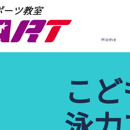
Home
​こど
泳力