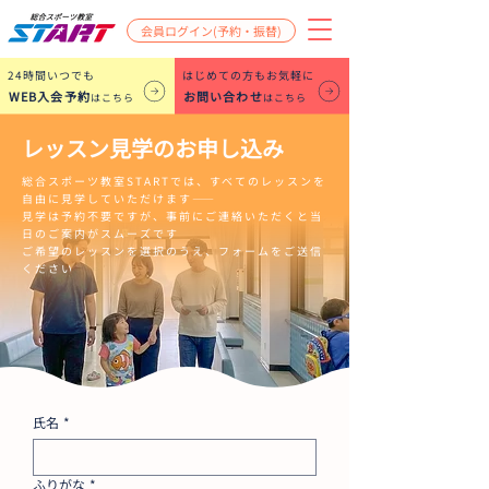
会員ログイン(予約・振替)
​24時間いつでも
はじめての方もお気軽に
WEB入会予約
お問い合わせ
はこちら
はこちら
レッスン見学のお申し込み
総合スポーツ教室STARTでは、すべてのレッスンを
自由に見学していただけます――
見学は予約不要ですが、事前にご連絡いただくと当
日のご案内がスムーズです
ご希望のレッスンを選択のうえ、フォームをご送信
ください
氏名
*
ふりがな
*