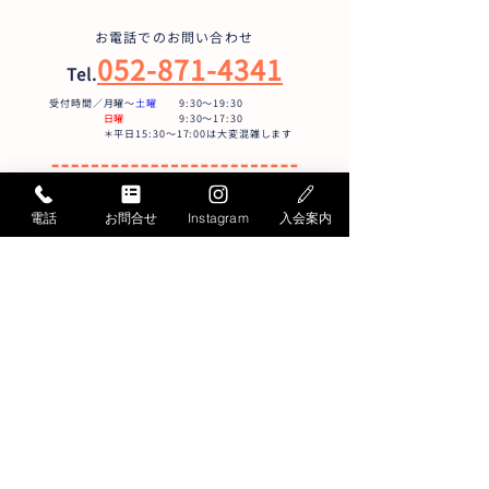
お電話でのお問い合わせ
052-871-4341
Tel.
受付時間／月曜〜
土曜
9:30〜19:30
日曜
9:30～17:30
＊平日15:30～17:00は大変混雑します
メールでのお問い合わせ
電話
お問合せ
Instagram
入会案内
お問い合わせフォームへ
総合スポーツ教室START
〒456-0032
名古屋市熱田区三本松町3-1
社会保険労務士会館内
Google MAP
トップページ
おとな教室
こども教室
日曜教室