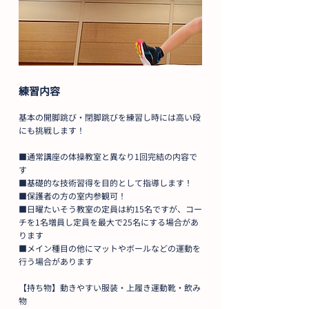
練習内容
基本の開脚跳び・閉脚跳びを練習し時には高い段
にも挑戦します！
■通常講座の体操教室と異なり1回完結の内容で
す
■基礎的な技術習得を目的として指導します！
■保護者の方の室内参観可！
■日曜たいそう教室の定員は約15名ですが、コー
チを1名増員し定員を最大で25名にする場合があ
ります
■メイン種目の他にマットやボールなどの運動を
行う場合があります
【持ち物】動きやすい服装・上履き運動靴・飲み
物