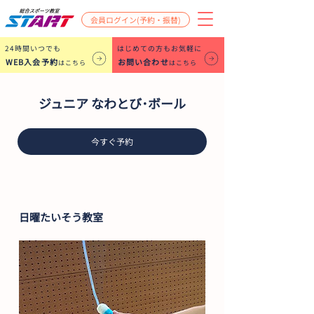
会員ログイン(予約・振替)
​24時間いつでも
はじめての方もお気軽に
WEB入会予約
お問い合わせ
はこちら
はこちら
ジュニア なわとび･ボール
今すぐ予約
日曜たいそう教室