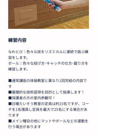
練習内容
なわとび：色々な技をリズミカルに連続で跳ぶ練
習をします。
ボール：色々な投げ方･キャッチの仕方･蹴り方を
練習します。
■通常講座の体操教室と異なり1回完結の内容で
す
■基礎的な技術習得を目的として指導します！
■保護者の方の室内参観可！
■日曜たいそう教室の定員は約15名ですが、コー
チを1名増員し定員を最大で25名にする場合があ
ります
■メイン種目の他にマットやボールなどの運動を
行う場合があります