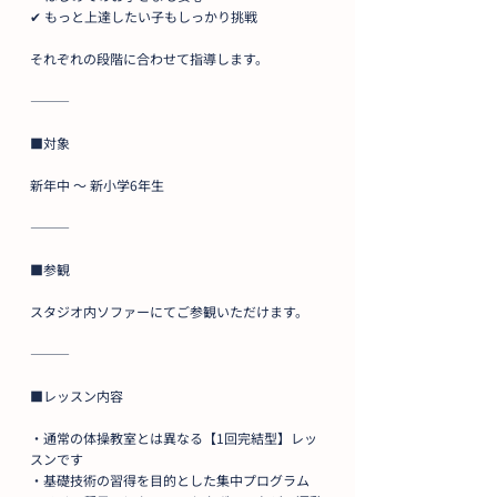
✔ もっと上達したい子もしっかり挑戦
それぞれの段階に合わせて指導します。
⸻
■対象
新年中 〜 新小学6年生
⸻
■参観
スタジオ内ソファーにてご参観いただけます。
⸻
■レッスン内容
・通常の体操教室とは異なる【1回完結型】レッ
スンです
・基礎技術の習得を目的とした集中プログラム