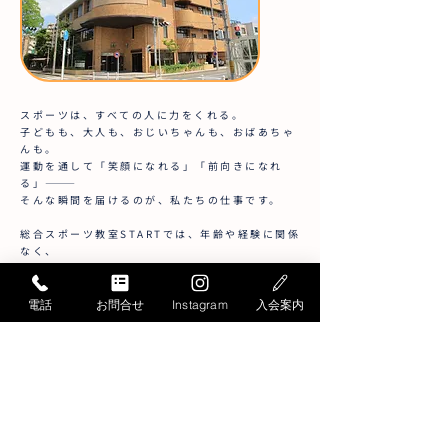
スポーツは、すべての人に力をくれる。
子どもも、大人も、おじいちゃんも、おばあちゃ
んも。
運動を通して「笑顔になれる」「前向きになれ
る」―――
そんな瞬間を届けるのが、私たちの仕事です。
総合スポーツ教室STARTでは、年齢や経験に関係
なく、
すべての人の"やってみたい"を応援する教室づく
りをおこなっています。
電話
お問合せ
Instagram
入会案内
だからこそ、指導する先生たちも、
「型にはまらない」「自分らしい」関わり方がで
きることが大切。
あなたの得意や人柄が、誰かの背中を押す力にな
る。
一緒に、運動を通じて人生を豊かにする仕事をし
てみませんか？