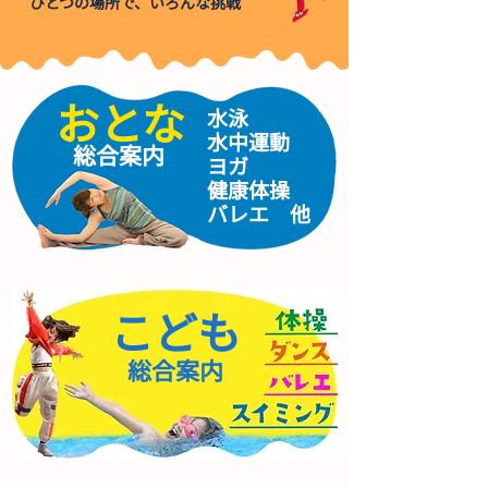
ひとつの場所で、いろんな挑戦
​おとな
水泳
水中運動
​総合案内
ヨガ
健康体操
バレエ 他
こども
​総合案内