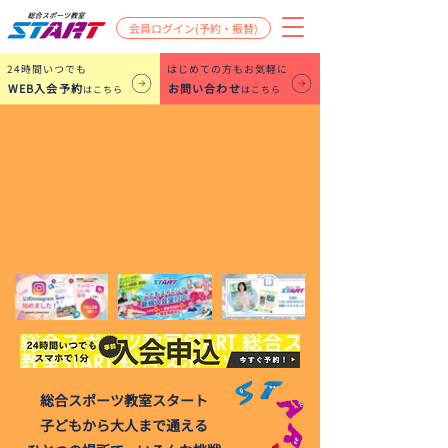
会員ログイン(予約・振替)
​24時間いつでも
はじめての方もお気軽に
WEB入会予約
お問い合わせ
はこちら
はこちら
総合スポーツ教室スタート
子どもから大人まで通える