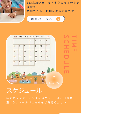
1回完結や春・夏・冬休みなどの期間
限定で
参加できる、短期型の習い事です
詳細ページへ
E
T
I
M
E
S
C
H
E
D
U
L
詳細へ
スケジュール
年間カレンダー、タイムスケジュール、日曜教
室スケジュールはこちらをご確認ください