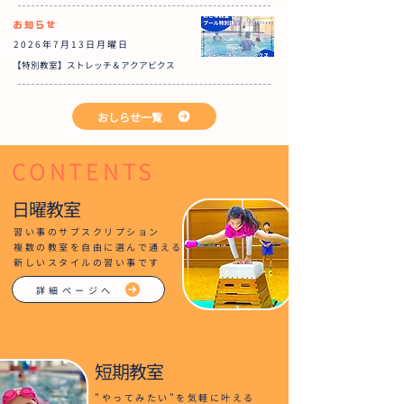
お知らせ
2026年7月13日月曜日
【特別教室】ストレッチ＆アクアビクス
おしらせ一覧
CONTENTS
日曜教室
習い事のサブスクリプション
複数の教室を自由に選んで通える
新しいスタイルの習い事です
詳細ページへ
短期教室
"やってみたい"を気軽に叶える