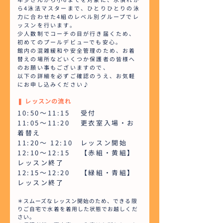
ら4泳法マスターまで、ひとりひとりの泳
力に合わせた4組のレベル別グループでレ
ッスンを行います。
少人数制でコーチの目が行き届くため、
初めてのプールデビューでも安心。
館内の混雑緩和や安全管理のため、お着
替えの場所などいくつか保護者の皆様へ
のお願い事もございますので、
以下の詳細を必ずご確認のうえ、お気軽
にお申し込みください♪
❚ レッスンの流れ
10:50～11:15 受付
11:05～11:20 更衣室入場・お
着替え
11:20～ 12:10 レッスン開始
12:10～12:15 【赤組・黄組】
レッスン終了
12:15～12:20 【緑組・青組】
レッスン終了
＊スムーズなレッスン開始のため、できる限
りご自宅で水着を着用した状態でお越しくだ
さい。