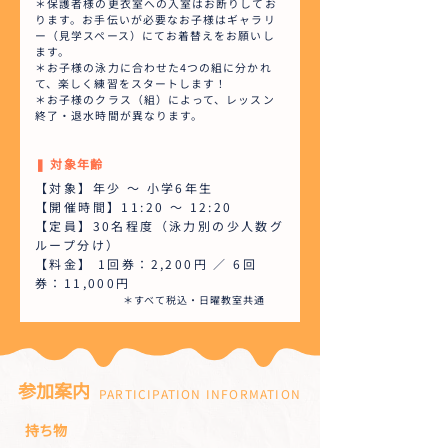
＊保護者様の更衣室への入室はお断りしてお
ります。お手伝いが必要なお子様はギャラリ
ー（見学スペース）にてお着替えをお願いし
ます。
＊お子様の泳力に合わせた4つの組に分かれ
て、楽しく練習をスタートします！
＊お子様のクラス（組）によって、レッスン
終了・退水時間が異なります。
❚ 対象年齢
【対象】年少 ～ 小学6年生
【開催時間】11:20 ～ 12:20
【定員】30名程度（泳力別の少人数グ
ループ分け）
【料金】 1回券：2,200円 ／ 6回
券：11,000円
＊すべて税込・日曜教室共通
参加案内
PARTICIPATION INFORMATION
持ち物