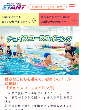
会員ログイン(予約・振替)
​24時間いつでも
はじめての方もお気軽に
WEB入会予約
お問い合わせ
はこちら
はこちら
好きな日にちを選んで、初めてのプール
に挑戦！
「チョイスコーススイミング」
「今年の夏はプールをがんばりたい！」「で
も、予定が合うか心配……」そんな声にお応え
する、
好きな日程を選んで受講できる特別なスイミン
グコースです。