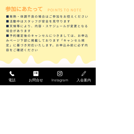
参加にあたって
POINTS TO NOTE
■発熱・体調不良の場合はご参加をお控えください
■活動中はスタッフが安全を見守ります
■天候等により、内容・スケジュールが変更となる
場合があります
■予約確定後のキャンセルにつきましては、お申込
みページ下部に掲載しております「キャンセル規
定」に基づき対応いたします。お申込み前に必ず内
容をご確認ください
​STARTのこども教室
OTHER CLASSROOMS
電話
お問合せ
Instagram
入会案内
​スイミング
基礎体操
ダンス
チア＆ダンス