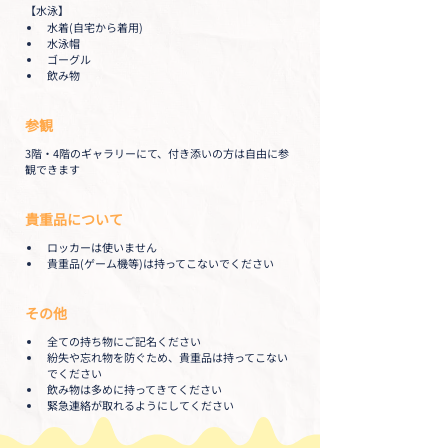
【水泳】
水着(自宅から着用)
水泳帽
ゴーグル
飲み物
参観
3階・4階のギャラリーにて、付き添いの方は自由に参
観できます
貴重品について
ロッカーは使いません
貴重品(ゲーム機等)は持ってこないでください
その他
全ての持ち物にご記名ください
紛失や忘れ物を防ぐため、貴重品は持ってこない
でください
飲み物は多めに持ってきてください
緊急連絡が取れるようにしてください