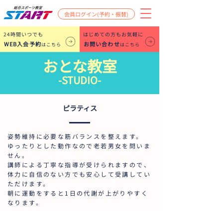
会員ログイン(予約・振替)
​24時間いつでも
はじめての方もお気軽に
WEB入会予約
お問い合わせ
はこちら
はこちら
おとな教室
-STUDIO-
ピラティス
姿勢維持に必要な筋バランスを整えます。
ゆったりとした動作なので老若男女を問いま
せん。
講師による丁寧な指導が受けられますので、
体力に自信のない方でも安心して受講してい
ただけます。
朝に運動をすると1日の代謝が上がりやすく
なります。