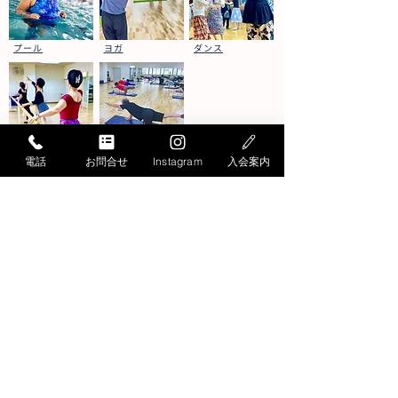
プール
ヨガ
ダンス
バレエ
健康運動
電話
お問合せ
Instagram
入会案内
お問い合わせ
Contact
お問い合わせ・ご質問は
こちらから承ります
お電話でのお問い合わせ
052-871-4341
Tel.
受付時間／月曜〜
土曜
9:30〜19:30
日曜
9:30～17:30