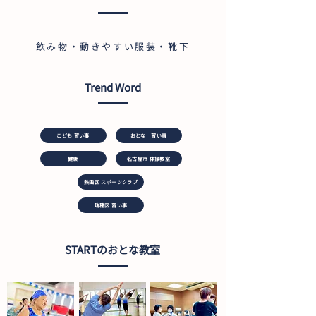
飲み物・動きやすい服装・靴下
Trend Word
こども 習い事
おとな 習い事
健康
名古屋市 体操教室
熱田区 スポーツクラブ
瑞穂区 習い事
STARTのおとな教室