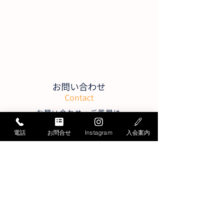
お問い合わせ
Contact
お問い合わせ・ご質問は
こちらから承ります
電話
お問合せ
Instagram
入会案内
お電話でのお問い合わせ
052-871-4341
Tel.
【関係者向け】第6回START体操
受付時間／月曜〜
土曜
9:30〜19:30
教室大運動会のご案内
日曜
9:30～17:30
＊平日15:30～17:00は大変混雑します