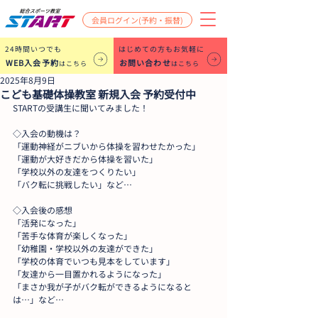
会員ログイン(予約・振替)
​24時間いつでも
はじめての方もお気軽に
WEB入会予約
お問い合わせ
はこちら
はこちら
2025年8月9日
こども基礎体操教室 新規入会 予約受付中
STARTの受講生に聞いてみました！
◇入会の動機は？
「運動神経がニブいから体操を習わせたかった」
「運動が大好きだから体操を習いた」
「学校以外の友達をつくりたい」
「バク転に挑戦したい」など…
◇入会後の感想
「活発になった」
「苦手な体育が楽しくなった」
「幼稚園・学校以外の友達ができた」
「学校の体育でいつも見本をしています」
「友達から一目置かれるようになった」
「まさか我が子がバク転ができるようになると
は…」など…