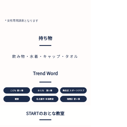
＊女性専用講座となります
持ち物
飲み物・水着・キャップ・タオル
Trend Word
こども 習い事
おとな 習い事
熱田区 スポーツクラブ
健康
名古屋市 体操教室
瑞穂区 習い事
STARTのおとな教室