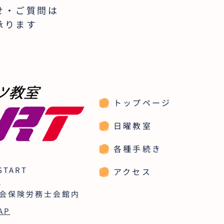
せ・ご質問は
承ります
トップページ
日曜教室
各種手続き
TART
アクセス
2
社会保険労務士会館内
AP