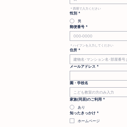
＊西暦で入力ください
性別
*
男
郵便番号
*
＊ハイフンを入力してください
住所
*
メールアドレス
*
園・学校名
家族(同居)のご利用
*
あり
知ったきっかけ
*
ホームページ