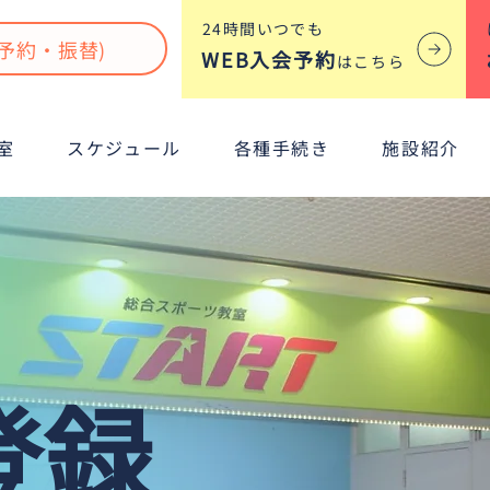
​24時間いつでも
予約・振替)
WEB入会予約
はこちら
室
スケジュール
各種手続き
施設紹介
登録