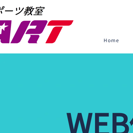
Home
WE