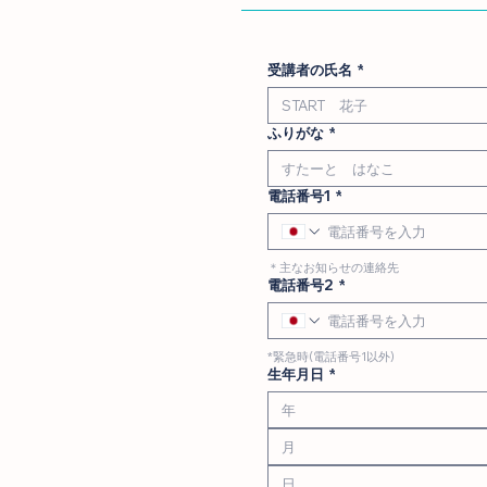
受講者の氏名
*
ふりがな
*
電話番号1
*
＊主なお知らせの連絡先
電話番号2
*
*緊急時(電話番号1以外)
生年月日
*
月