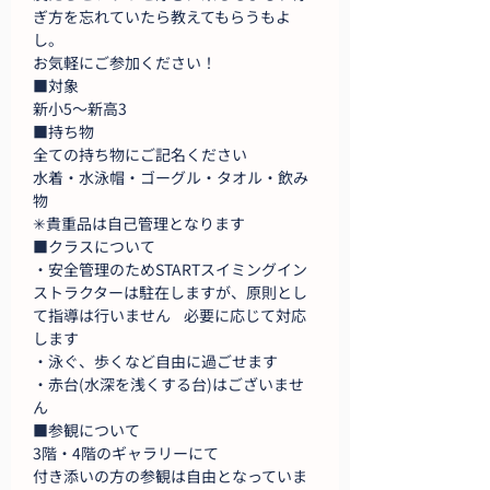
ぎ方を忘れていたら教えてもらうもよ
し。
お気軽にご参加ください！
■対象
新小5～新高3
■持ち物
全ての持ち物にご記名ください
水着・水泳帽・ゴーグル・タオル・飲み
物
✳︎貴重品は自己管理となります
■クラスについて
・安全管理のためSTARTスイミングイン
ストラクターは駐在しますが、原則とし
て指導は行いません    必要に応じて対応
します
・泳ぐ、歩くなど自由に過ごせます
・赤台(水深を浅くする台)はございませ
ん
■参観について
3階・4階のギャラリーにて
付き添いの方の参観は自由となっていま