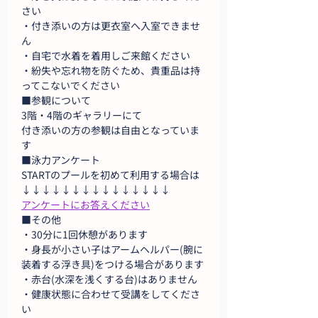
さい
・付き添いの方は更衣室へ入室できませ
ん
・自宅で水着を着用しご来館ください
・紛失や忘れ物を防ぐため、貴重品は持
ってこないでください
■参観について
3階・4階のギャラリーにて
付き添いの方の参観は自由となっていま
す
■泳力アンケート
STARTのプールを初めて利用する場合は
↓↓↓↓↓↓↓↓↓↓↓↓↓↓↓
アンケートにお答えください
■その他
・30分に1回休憩があります
・身長が小さい子はアームヘルパー(腕に
装着する浮き具)をつける場合があります
・赤台(水深を浅くする台)はありません
・健康状態に合わせて受講をしてくださ
い