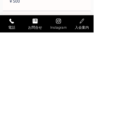
￥500
電話
お問合せ
Instagram
入会案内
お問い合わせ
Contact
お問い合わせ・ご質問は
こちらから承ります
お電話でのお問い合わせ
052-871-4341
Tel.
受付時間／月曜〜
土曜
9:30〜19:30
日曜
9:30～17:30
＊平日15:30～17:00は大変混雑します
メールでのお問い合わせ
お問い合わせフォームへ