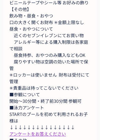
ビニールテープやシール等 お好みの飾り
【その他】
飲み物・昼食・おやつ
口の大きく開くお財布 ✳︎金額上限なし
昼食・おやつについて
　近くのセブンイレブンにてお買い物
　アレルギー等による購入制限は各家庭
で相談
　昼食持参、おやつのみ購入などもOK
　腐りやすい物は空調の効いた場所で保
管
✳︎ロッカーは使いません  財布は受付にて
管理
✳︎貴重品は持ってこないでください
■参観について
開始～30分間・終了前30分間 参観可
■泳力アンケート
STARTのプールを初めて利用されるお子
様は
↓↓↓↓↓↓↓↓↓↓↓↓↓↓↓
アンケートをお答えください