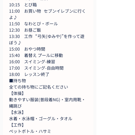
10:15　とび箱
11:00　お買い物   セブンイレブンに行く
よ♪
11:50　なわとび・ボール
12:30　お昼ご飯
13:30　工作   “弓矢(ゆみや)”を作って遊
ぼう♪
15:00　おやつ時間	
15:40　着替え プールに移動	
16:00　スイミング-練習
17:00　スイミング-自由時間
18:00　レッスン終了
■持ち物
全ての持ち物にご記名ください
【体操】
動きやすい服装(普段着NG)・室内用靴・
縄跳び
【水泳】
水着・水泳帽・ゴーグル・タオル
【工作】
ペットボトル・ハサミ