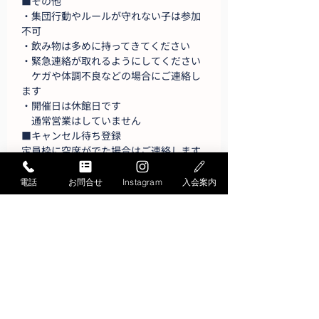
■その他
・集団行動やルールが守れない子は参加
不可
・飲み物は多めに持ってきてください
・緊急連絡が取れるようにしてください
　ケガや体調不良などの場合にご連絡し
ます
・開催日は休館日です
　通常営業はしていません
■キャンセル待ち登録
定員枠に空席がでた場合はご連絡します
ご希望の方は、ご登録ください
登録する
電話
お問合せ
Instagram
入会案内
お問い合わせ
Contact
お問い合わせ・ご質問は
こちらから承ります