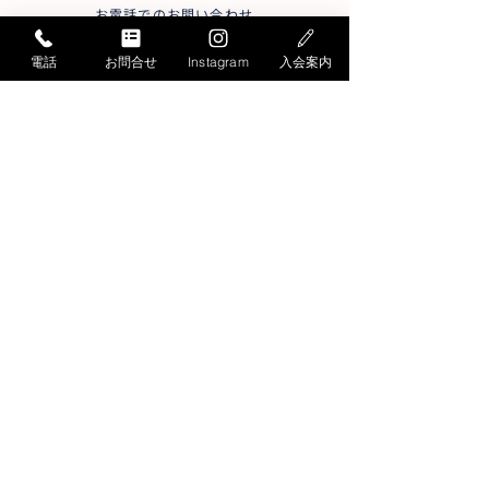
お電話でのお問い合わせ
052-871-4341
Tel.
電話
お問合せ
Instagram
入会案内
受付時間／月曜〜
土曜
9:30〜19:30
日曜
9:30～17:30
＊平日15:30～17:00は大変混雑します
メールでのお問い合わせ
お問い合わせフォームへ
総合スポーツ教室START
〒456-0032
名古屋市熱田区三本松町3-1
社会保険労務士会館内
Google MAP
トップページ
おとな教室
こども教室
日曜教室