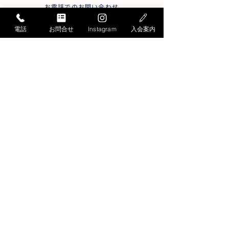
お電話でのお問い合わせ
052-871-4341
Tel.
電話
お問合せ
Instagram
入会案内
受付時間／月曜〜
土曜
9:30〜19:30
日曜
9:30～17:30
＊平日15:30～17:00は大変混雑します
メールでのお問い合わせ
お問い合わせフォームへ
総合スポーツ教室START
〒456-0032
名古屋市熱田区三本松町3-1
社会保険労務士会館内
Google MAP
トップページ
おとな教室
こども教室
日曜教室