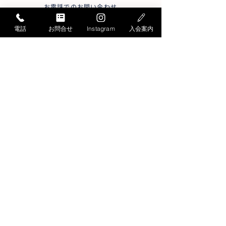
お電話でのお問い合わせ
052-871-4341
Tel.
電話
お問合せ
Instagram
入会案内
受付時間／月曜〜
土曜
9:30〜19:30
日曜
9:30～17:30
＊平日15:30～17:00は大変混雑します
メールでのお問い合わせ
お問い合わせフォームへ
総合スポーツ教室START
〒456-0032
名古屋市熱田区三本松町3-1
社会保険労務士会館内
Google MAP
トップページ
おとな教室
こども教室
日曜教室