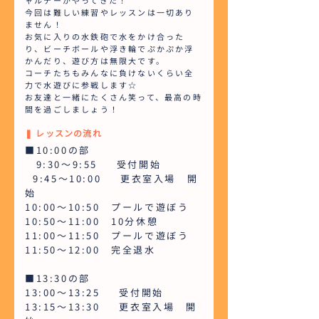
ャルデーがやってきた！
今回は難しい練習やレッスンは一切あり
ません！
お気に入りの水鉄砲で水をかけ合った
り、ビーチボールや浮き輪でぷかぷか浮
かんだり、遊び方は無限大です。
コーチたちもみんなに負けないくらい全
力で水遊びに参戦します☆
お友達と一緒にたくさん笑って、最高の時
間を過ごしましょう！
❚ レッスンの流れ
■10:00の部
9:30～9:55 受付開始
9:45～10:00 更衣室入場 開
始
10:00～10:50 プールで遊ぼう
10:50～11:00 10分休憩
11:00～11:50 プールで遊ぼう
11:50～12:00 完全退水
■13:30の部
13:00～13:25 受付開始
13:15～13:30 更衣室入場 開