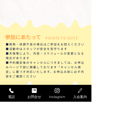
参加にあたって
POINTS TO NOTE
■発熱・体調不良の場合はご参加をお控えください
■活動中はスタッフが安全を見守ります
■天候等により、内容・スケジュールが変更となる
場合があります
■予約確定後のキャンセルにつきましては、お申込
みページ下部に掲載しております「キャンセル規
定」に基づき対応いたします。お申込み前に必ず内
容をご確認ください
​STARTのこども教室
電話
お問合せ
Instagram
入会案内
OTHER CLASSROOMS