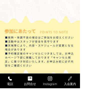
参加にあたって
POINTS TO NOTE
■発熱・体調不良の場合はご参加をお控えください
■活動中はスタッフが安全を見守ります
■天候等により、内容・スケジュールが変更となる
場合があります
■予約確定後のキャンセルにつきましては、お申込
みページ下部に掲載しております「キャンセル規
定」に基づき対応いたします。お申込み前に必ず内
容をご確認ください
​STARTのこども教室
電話
お問合せ
Instagram
入会案内
OTHER CLASSROOMS