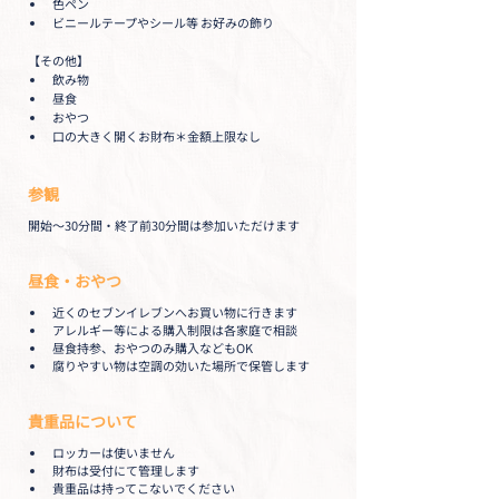
色ペン
ビニールテープやシール等 お好みの飾り
【その他】
飲み物
昼食
おやつ
口の大きく開くお財布＊金額上限なし
参観
開始～30分間・終了前30分間は参加いただけます
昼食・おやつ
近くのセブンイレブンへお買い物に行きます
アレルギー等による購入制限は各家庭で相談
昼食持参、おやつのみ購入などもOK
腐りやすい物は空調の効いた場所で保管します
貴重品について
ロッカーは使いません
財布は受付にて管理します
貴重品は持ってこないでください