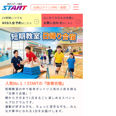
会員ログイン(予約・振替)
​24時間いつでも
はじめての方もお気軽に
WEB入会予約
お問い合わせ
はこちら
はこちら
人気No.１！STARTの『体育合宿』
短期教室の中で毎年ダントツ人気の人気を誇る
「日帰り合宿」！
朝から夕方まで1日まるごと楽しめるスペシャ
ルプログラムです。
運動が好きな子も、ちょっと苦手な子も、みん
なが夢中になれる1日をお届けします。