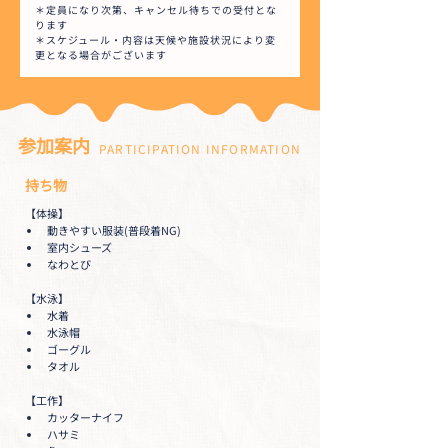
＊定員になり次第、キャンセル待ちでの受付とな
ります
＊スケジュール・内容は天候や施設状況により変
更となる場合がございます
参加案内
PARTICIPATION INFORMATION
持ち物
【体操】
動きやすい服装(普段着NG)
室内シューズ
なわとび
【水泳】
水着
水泳帽
ゴーグル
タオル
【工作】
カッターナイフ
ハサミ