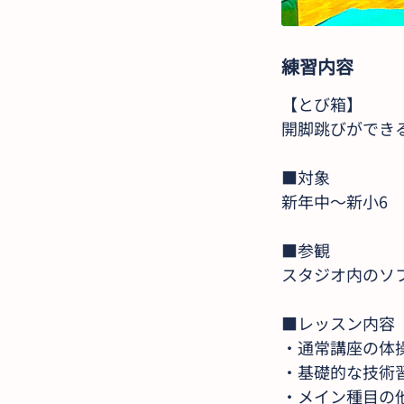
練習内容
【とび箱】
開脚跳びができ
■対象
新年中〜新小6
■参観
スタジオ内のソ
■レッスン内容
・通常講座の体
・基礎的な技術
・メイン種目の