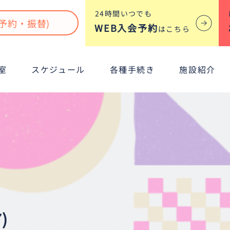
​24時間いつでも
予約・振替)
WEB入会予約
はこちら
室
スケジュール
各種手続き
施設紹介
)