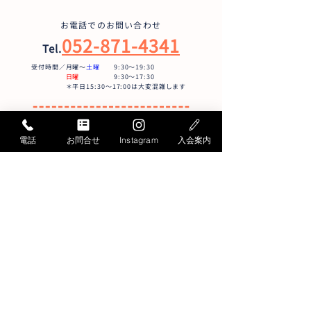
スイミング入会予
【こども教室】夏休み短
👉スイミングの
期教室のご案内
お電話でのお問い合わせ
から STARTのス
052-871-4341
Tel.
グ・・・ 「たの
受付時間／月曜〜
土曜
9:30〜19:30
「できた！」に繋
日曜
9:30～17:30
す！！！ 検討さ
＊平日15:30～17:00は大変混雑します
は、まずは最新の
ご確認の上、お早
メールでのお問い合わせ
をおすすめしてお
電話
お問合せ
Instagram
入会案内
お問い合わせフォームへ
対象学年 キッズ
イミング：年少～
年初級：小5～中学
総合スポーツ教室START
〒456-0032
名古屋市熱田区三本松町3-1
社会保険労務士会館内
Google MAP
トップページ
おとな教室
こども教室
日曜教室