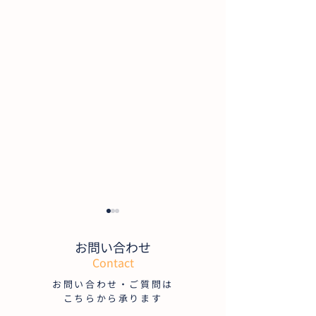
キッズ・ジュニ
ング 新規入会 
お問い合わせ
Contact
当教室ではキッズ
お問い合わせ・ご質問は
スイミングクラス
こちらから承ります
予約を承っております