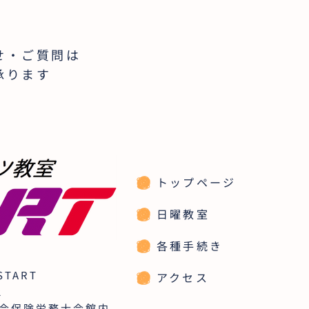
せ・ご質問は
承ります
トップページ
日曜教室
各種手続き
TART
アクセス
2
社会保険労務士会館内