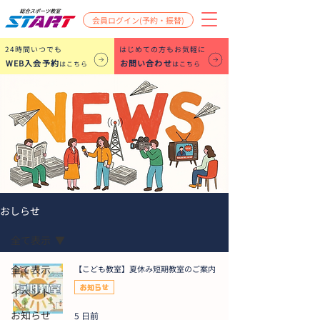
会員ログイン(予約・振替)
​24時間いつでも
はじめての方もお気軽に
WEB入会予約
お問い合わせ
はこちら
はこちら
おしらせ
全て表示
全て表示
【こども教室】夏休み短期教室のご案内
お知らせ
イベント
お知らせ
5 日前