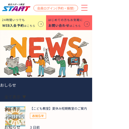
会員ログイン(予約・振替)
​24時間いつでも
はじめての方もお気軽に
WEB入会予約
お問い合わせ
はこちら
はこちら
おしらせ
全て表示
全て表示
【こども教室】夏休み短期教室のご案内
お知らせ
イベント
お知らせ
3 日前