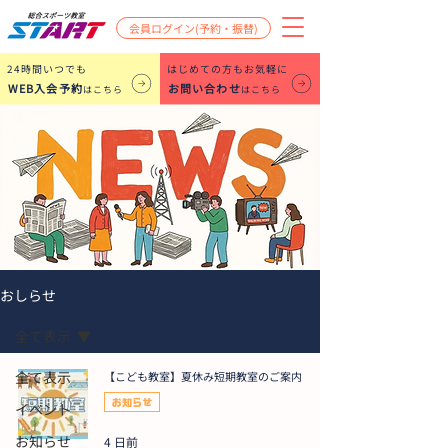
会員ログイン(予約・振替)
​24時間いつでも
はじめての方もお気軽に
WEB入会予約
お問い合わせ
はこちら
はこちら
おしらせ
全て表示
全て表示
【こども教室】夏休み短期教室のご案内
お知らせ
イベント
お知らせ
4 日前