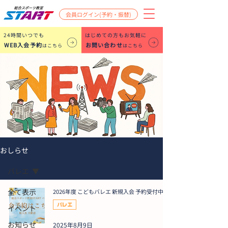
会員ログイン(予約・振替)
​24時間いつでも
はじめての方もお気軽に
WEB入会予約
お問い合わせ
はこちら
はこちら
おしらせ
バレエ
全て表示
2026年度 こどもバレエ 新規入会 予約受付中
バレエ
イベント
お知らせ
2025年8月9日